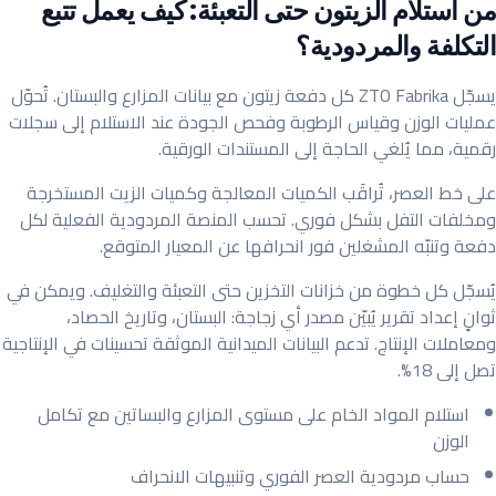
من استلام الزيتون حتى التعبئة: كيف يعمل تتبع
التكلفة والمردودية؟
يسجّل ZTO Fabrika كل دفعة زيتون مع بيانات المزارع والبستان. تُحوّل
عمليات الوزن وقياس الرطوبة وفحص الجودة عند الاستلام إلى سجلات
رقمية، مما يُلغي الحاجة إلى المستندات الورقية.
على خط العصر، تُراقَب الكميات المعالجة وكميات الزيت المستخرجة
ومخلفات التفل بشكل فوري. تحسب المنصة المردودية الفعلية لكل
دفعة وتنبّه المشغلين فور انحرافها عن المعيار المتوقع.
يُسجّل كل خطوة من خزانات التخزين حتى التعبئة والتغليف. ويمكن في
ثوانٍ إعداد تقرير يُبيّن مصدر أي زجاجة: البستان، وتاريخ الحصاد،
ومعاملات الإنتاج. تدعم البيانات الميدانية الموثقة تحسينات في الإنتاجية
تصل إلى 18%.
استلام المواد الخام على مستوى المزارع والبساتين مع تكامل
الوزن
حساب مردودية العصر الفوري وتنبيهات الانحراف