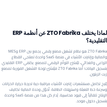
لماذا يختلف ZTO Fabrika عن أنظمة ERP
التقليدية؟
ZTO Fabrika هو نظام تشغيل مصنع رقمي يجمع بين ERP وMES
والمالية وإنترنت الأشياء في منصة SaaS واحدة لمنتجي القطاع
الزراعي والغذائي، ليُنشئ التوأم الرقمي للمصنع. يكتفي ERP التقليدي
بتسجيل البيانات؛ أما ZTO Fabrika فيُنشئ لوحة التشغيل الفورية لمصنع
زيت الزيتون.
يُتيح تكامل مستشعرات إنترنت الأشياء مراقبة حية لدرجة حرارة الخزانات
وسرعة خط التعبئة واستهلاك الطاقة. تُحوّل وحدة المالية تكاليف
الإنتاج تلقائياً إلى قيود محاسبية. يُدار كل هذا من منصة SaaS واحدة
بتسجيل دخول موحد.