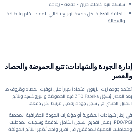
سلسلة تتبع كاملة: خزان - دفعة - زجاجة
التكلفة الفعلية لكل دفعة: توزيع تلقائي للمواد الخام والطاقة
والعمالة
إدارة الجودة والشهادات: تتبع الحموضة والحصاد
والعصر
تعتمد جودة زيت الزيتون اعتماداً كبيراً على توقيت الحصاد وظروف ما
بعد العصر. يُسجّل ZTO Fabrika قيم الحموضة والبيروكسيد ونتائج
التحليل الحسي في سجل جودة رقمي مرتبط بكل دفعة.
في إطار شهادات العضوية أو مؤشرات الجودة الجغرافية المحمية
PDO/PGI، يمكن تقديم السجل الكامل للدفعة وسجلات المدخلات
ومعاملات العملية للمدققين في تقرير واحد. تُظهر النتائج الموثقة