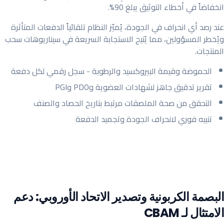
انخفاضاً في أخطاء التوثيق يبلغ 90%.
عند رصد أي انحراف في الجودة، يُميّز النظام تلقائياً الدفعات المتأثرة
ويُخطر المسؤولين، مما يُتيح الاستجابة السريعة في سيناريوهات سحب
المنتجات.
الحموضة وقيمة البيروكسيد والرطوبة - سجل رقمي لكل دفعة
تقرير تدقيق جاهز لشهادات العضوية وPDO وPGI
التحقق من صحة الملصقات مرتبط بتاريخ الحصاد والصنف
تنبيه فوري لانحراف الجودة وتجميد الدفعة
البصمة الكربونية وتصدير الاتحاد الأوروبي: دعم
الامتثال لـ CBAM