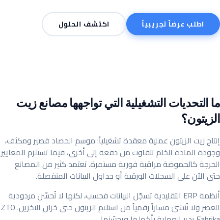
اطلب عرضاً تجريبياً
اكتشف الحلول
ما التحديات التشغيلية التي تواجهها مصانع زيت
الزيتون؟
إنتاج زيت الزيتون عملية معقدة تشغيلياً: موسم الحصاد قصير ومكثف،
وجودة المادة الخام تتفاوت من دفعة إلى أخرى، فيما تستلزم المعايير
الحرجة كالحموضة مراقبة فورية مستمرة. تعتمد كثير من المصانع
حتى الآن على السجلات الورقية أو جداول البيانات المنفصلة.
أنظمة ERP التقليدية تسجّل البيانات فحسب، لكنها لا تُحسّن مردودية
العصر ولا تُنشئ مساراً رقمياً من استلام الزيتون حتى خزان التخزين. ZTO
Fabrika يدير العملية بأكملها ويحسّنها.