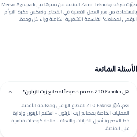
طوّرت شركة Zamir Teknoloji المنصة من مقرها في Mersin Agropark
بالاستفادة من سير العمل الفعلية في القطاع. وتعكس فكرة 'التوأم
الرقمي لمصنعك' الفلسفة التشغيلية الكامنة وراء كل وحدة.
الأسئلة الشائعة
هل ZTO Fabrika مصمم خصيصاً لمصانع زيت الزيتون؟
نعم. طُوِّر ZTO Fabrika للقطاع الزراعي ومعالجة الأغذية.
العمليات الخاصة بمصانع زيت الزيتون - استلام الزيتون وإدارة
خط العصر وتشغيل الخزانات والتعبئة - متاحة كوحدات قياسية
على المنصة.