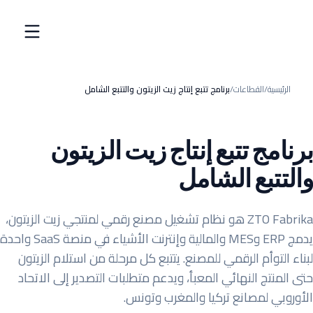
الرئيسية
/
القطاعات
/
برنامج تتبع إنتاج زيت الزيتون والتتبع الشامل
برنامج تتبع إنتاج زيت الزيتون
والتتبع الشامل
ZTO Fabrika هو نظام تشغيل مصنع رقمي لمنتجي زيت الزيتون،
يدمج ERP وMES والمالية وإنترنت الأشياء في منصة SaaS واحدة
لبناء التوأم الرقمي للمصنع. يتتبع كل مرحلة من استلام الزيتون
حتى المنتج النهائي المعبأ، ويدعم متطلبات التصدير إلى الاتحاد
الأوروبي لمصانع تركيا والمغرب وتونس.