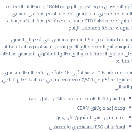
تُلزم آلية تعديل حدود الكربون الأوروبية CBAM والمتطلبات المتزايدة
للاستدامة مُصدّري زيت الزيتون بتقديم بيانات كربونية على مستوى
المنتج. يدعم ZTO Fabrika حسابات البصمة الكربونية باستخدام بيانات
استهلاك الطاقة ومعاملات الإنتاج.
بالنسبة للمنشآت في تركيا والمغرب وتونس التي تُصدّر إلى السوق
الأوروبية، تُنتج المنصة وثائق التتبع وتقارير الاستدامة وبيانات الانبعاثات
على مستوى الدفعة بالصيغ التي يطلبها المشترون الأوروبيون وسلطات
الجمارك.
بُنيت بنية ZTO Fabrika استناداً إلى 16 عاماً من الخبرة القطاعية، وجرى
تحسينها عبر أكثر من 7,500 دفعة معالجة في عمليات القطاع الزراعي
والغذائي.
ربط استهلاك الطاقة بدعم حساب الكربون لكل دفعة
وحدة إعداد وثائق CBAM
تصدير تقرير التتبع للمشترين الأوروبيين
لوحة بيانات ESG للمستثمرين والمدققين